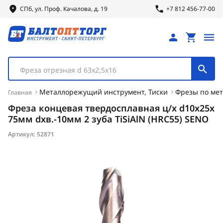
СПб, ул.
Проф.
Качалова, д. 19
+7 812 456-77-00
Фреза отрезная d 63х2,5х16
Металлорежущий инструмент, Тиски
Фрезы по мет
Главная
Фреза концевая твердосплавная ц/х d10х25х
75мм dхв.-10мм 2 зуба TiSiAlN (HRC55) SENO
Артикул:
52871