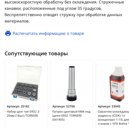
высокоскоростную обработку без охлаждения. Стружечные
канавки, расположенные под углом 35 градусов,
беспрепятственно отводят стружку при обработке данных
материалов.
Распечатать информацию о товаре
Сопутствующие товары
Артикул:
25182
Артикул:
52706
Артикул:
53045
Набор цанг тип ER32 3-
Патрон цанговый КМ4 под
Смазочно-охлаждаю
20мм (18шт) TORNERI
цанги ER32 TORNERI
жидкость (СОЖ) 1л
(041905)
(концентрат 1:15) для
станков с ЧПУ Bohre 