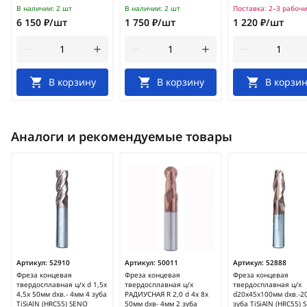
В наличии:
2 шт
В наличии:
2 шт
Поставка:
2–3 рабочи
6 150 ₽/шт
1 750 ₽/шт
1 220 ₽/шт
В корзину
В корзину
В корзин
Аналоги и рекомендуемые товары
Артикул:
52910
Артикул:
50011
Артикул:
52888
Фреза концевая
Фреза концевая
Фреза концевая
твердосплавная ц/х d 1,5х
твердосплавная ц/х
твердосплавная ц/х
4,5х 50мм dхв.- 4мм 4 зуба
РАДИУСНАЯ R 2,0 d 4x 8х
d20х45х100мм dхв.-2
TiSiAlN (HRC55) SENO
50мм dхв- 4мм 2 зуба
зуба TiSiAlN (HRC55)