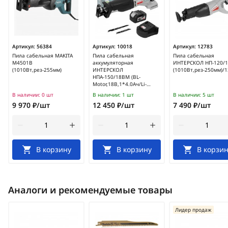
Артикул:
56384
Артикул:
10018
Артикул:
12783
Пила сабельная MAKITA
Пила сабельная
Пила сабельная
M4501B
аккумуляторная
ИНТЕРСКОЛ НП-120/1
(1010Вт,рез-255мм)
ИНТЕРСКОЛ
(1010Вт,рез-250мм)/1
НПА-150/18ВМ (BL-
Motor,18В,1*4.0Ач/Li-
Ion,150мм)/763.4.1.70
В наличии:
0 шт
В наличии:
1 шт
В наличии:
5 шт
9 970 ₽/шт
12 450 ₽/шт
7 490 ₽/шт
В корзину
В корзину
В корзин
Аналоги и рекомендуемые товары
Лидер продаж