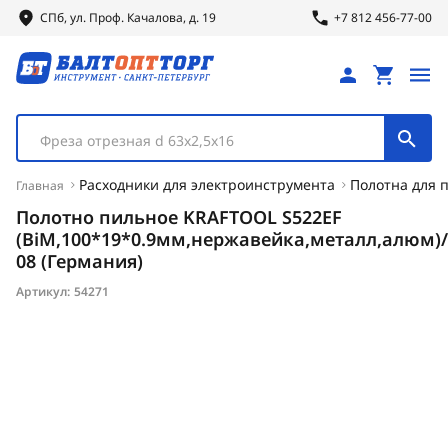
СПб, ул.
Проф.
Качалова, д. 19
+7 812 456-77-00
Фреза отрезная d 63х2,5х16
Расходники для электроинструмента
Полотна для 
Главная
Полотно пильное KRAFTOOL S522EF
(BiM,100*19*0.9мм,нержавейка,металл,алюм)/
08 (Германия)
Артикул:
54271