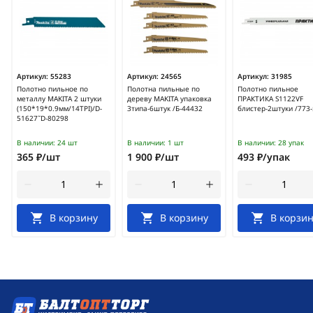
Артикул:
55283
Артикул:
24565
Артикул:
31985
Полотно пильное по
Полотна пильные по
Полотно пильное
металлу MAKITA 2 штуки
дереву MAKITA упаковка
ПРАКТИКА S1122VF
(150*19*0.9мм/14TPI)/D-
3типа-6штук /Б-44432
блистер-2штуки /773
51627˜D-80298
В наличии:
24 шт
В наличии:
1 шт
В наличии:
28 упак
365 ₽/шт
1 900 ₽/шт
493 ₽/упак
В корзину
В корзину
В корзин