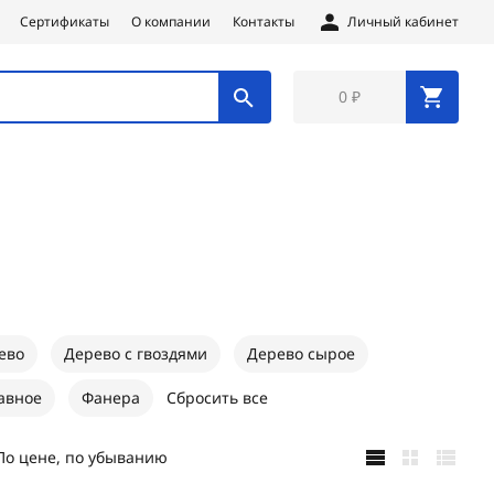
Сертификаты
О компании
Контакты
Личный кабинет
0 ₽
ево
Дерево с гвоздями
Дерево сырое
лавное
Фанера
Сбросить все
По цене, по убыванию