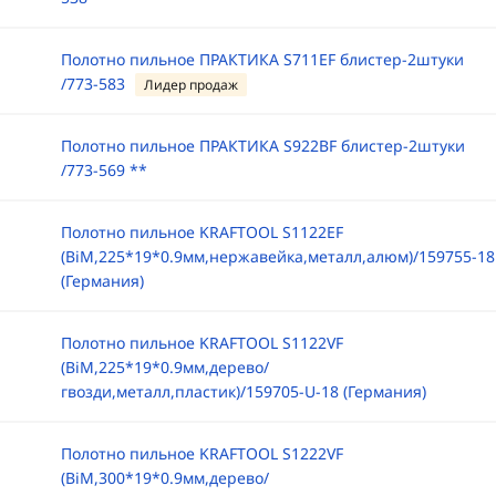
Полотно пильное ПРАКТИКА S711EF блистер-2штуки
/773-583
Лидер продаж
Полотно пильное ПРАКТИКА S922BF блистер-2штуки
/773-569 **
Полотно пильное KRAFTOOL S1122EF
(BiM,225*19*0.9мм,нержавейка,металл,алюм)/159755-18
(Германия)
Полотно пильное KRAFTOOL S1122VF
(BiM,225*19*0.9мм,дерево/
гвозди,металл,пластик)/159705-U-18 (Германия)
Полотно пильное KRAFTOOL S1222VF
(BiM,300*19*0.9мм,дерево/