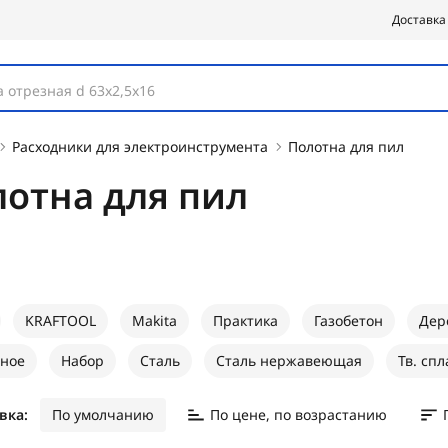
Доставка
 отрезная d 63х2,5х16
Расходники для электроинструмента
Полотна для пил
отна для пил
KRAFTOOL
Makita
Практика
Газобетон
Дер
ное
Набор
Сталь
Сталь нержавеющая
Тв. сп
вка:
По умолчанию
По цене, по возрастанию