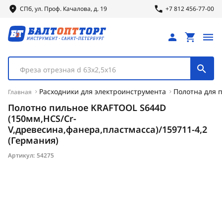
СПб, ул.
Проф.
Качалова, д. 19
+7 812 456-77-00
Фреза отрезная d 63х2,5х16
Расходники для электроинструмента
Полотна для 
Главная
Полотно пильное KRAFTOOL S644D
(150мм,HCS/Cr-
V,древесина,фанера,пластмасса)/159711-4,2
(Германия)
Артикул:
54275