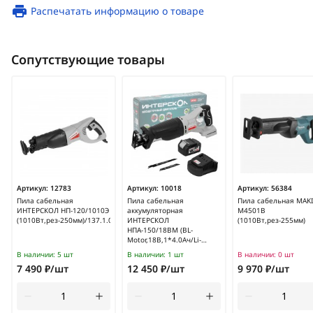
Распечатать информацию о товаре
Сопутствующие товары
Артикул:
12783
Артикул:
10018
Артикул:
56384
Пила сабельная
Пила сабельная
Пила сабельная MAKI
ИНТЕРСКОЛ НП-120/1010Э
аккумуляторная
M4501B
(1010Вт,рез-250мм)/137.1.0.00
ИНТЕРСКОЛ
(1010Вт,рез-255мм)
НПА-150/18ВМ (BL-
Motor,18В,1*4.0Ач/Li-
Ion,150мм)/763.4.1.70
В наличии:
5 шт
В наличии:
1 шт
В наличии:
0 шт
7 490 ₽/шт
12 450 ₽/шт
9 970 ₽/шт