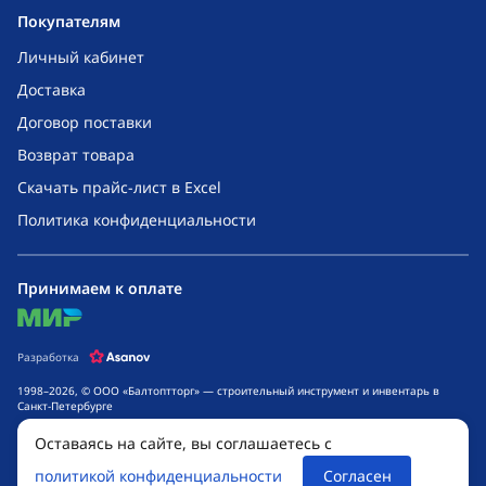
Покупателям
Личный кабинет
Доставка
Договор поставки
Возврат товара
Скачать прайс-лист в Excel
Политика конфиденциальности
Принимаем к оплате
mir
Разработка
1998–2026, © ООО «Балтоптторг» — строительный инструмент и инвентарь в
Санкт-Петербурге
Обращаем ваше внимание на то, что данный интернет-сайт носит исключительно
Оставаясь на сайте, вы соглашаетесь с
информационный характер и ни при каких условиях не является публичной
офертой, определяемой положениями ч. 2 ст. 437 Гражданского кодекса
политикой конфиденциальности
Согласен
Российской Федерации. Для получения подробной информации о стоимости