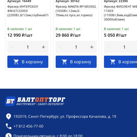
Артикул:
16449
Артикул:
30162
Артикул:
22300
Фрезер ИНТЕРСКОЛ
Фрезер MAKITA RP1803X02
Фрезер ФИОЛЕНТ МФ
ФМ-67/2200Э
(1650Вт,12мм,0-
1100Э
(2200Вт,8/12мм,глубина67мм)/121.1.0.00
70мм,пл.пуск,эл.тормоз)
(1100Вт,8мм,ход82мм
30000об/мин)
В наличии:
1 шт
В наличии:
1 шт
В наличии:
1 шт
12 990 ₽/шт
29 860 ₽/шт
5 050 ₽/шт
В корзину
В корзину
В корзин
Контактная информация
192019, Санкт-Петербург, ул. Профессора Качалова, д. 19
+7 812 456-77-00
Режим работы:
Понедельник-пятница, с 8:00 до 18:00