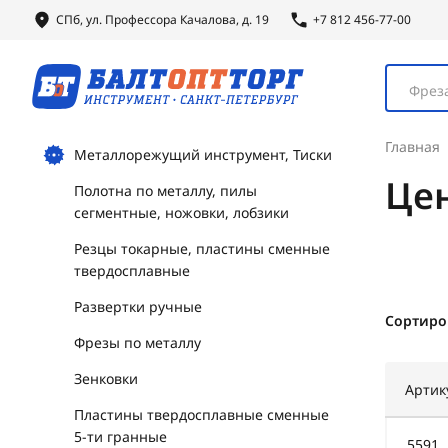
СПб, ул.
Профессора
Качалова, д. 19
+7 812 456-77-00
Фреза
Главная
Металлорежущий инструмент, Тиски
Це
Полотна по металлу, пилы
сегментные, ножовки, лобзики
Резцы токарные, пластины сменные
твердосплавные
Развертки ручные
Сортиро
Фрезы по металлу
Зенковки
Артик
Пластины твердосплавные сменные
5-ти гранные
5591