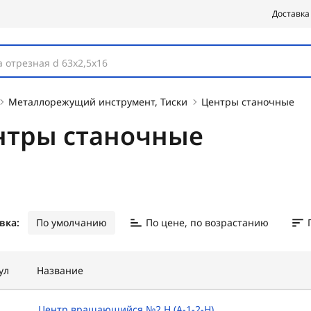
Доставка
 отрезная d 63х2,5х16
Металлорежущий инструмент, Тиски
Центры станочные
нтры станочные
вка:
По умолчанию
По цене, по возрастанию
ул
Название
Центр вращающийся №2 Н (А-1-2-Н)