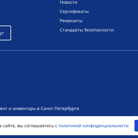
Новости
Сертификаты
Реквизиты
Стандарты безопасности
ут
ент и инвентарь в Санкт-Петербурге
т носит исключительно информационный характер и ни при как
а сайте, вы соглашаетесь с
политикой конфиденциальности
екса Российской Федерации. Для получения подробной информац