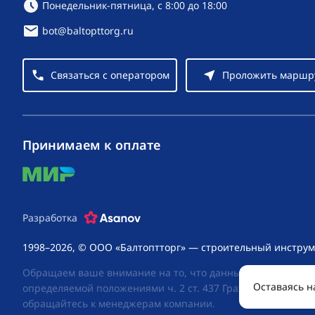
Режим работы:
Понедельник-пятница, с 8:00 до 18:00
bot@baltopttorg.ru
Связаться с оператором
Проложить маршр
Принимаем к оплате
mir
Разработка
1998–2026, © ООО «Балтоптторг» — строительный инструм
Обращаем ваше внимание на то, что данный интернет-сай
Оставаясь н
определяемой положениями ч. 2 ст. 437 Гражданского код
обращайтесь к менеджерам компании.