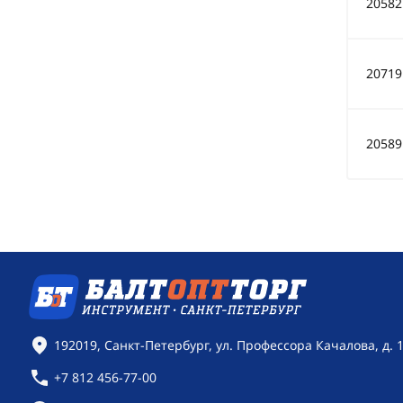
20582
20719
20589
Контактная информация
192019, Санкт-Петербург, ул. Профессора Качалова, д. 
+7 812 456-77-00