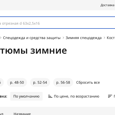
Доставка
 отрезная d 63х2,5х16
Спецодежда и средства защиты
Зимняя спецодежда
Кос
стюмы зимние
6
р. 48-50
р. 52-54
р. 56-58
Сбросить все
вка:
По умолчанию
По цене, по возрастанию
ул
Название