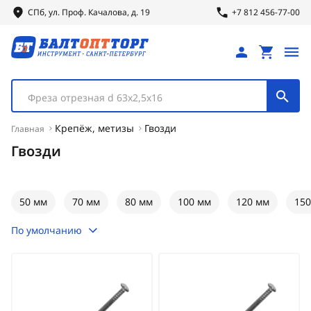
СПб, ул.
Проф.
Качалова, д. 19
+7 812 456-77-00
Фреза отрезная d 63х2,5х16
Крепёж, метизы
Гвозди
Главная
Гвозди
50 мм
70 мм
80 мм
100 мм
120 мм
150
По умолчанию