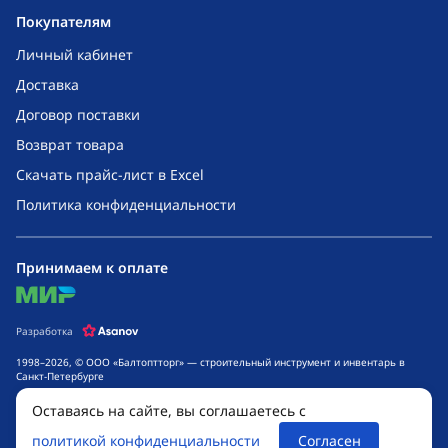
Покупателям
Личный кабинет
Доставка
Договор поставки
Возврат товара
Скачать прайс-лист в Excel
Политика конфиденциальности
Принимаем к оплате
mir
Разработка
1998–2026, © ООО «Балтоптторг» — строительный инструмент и инвентарь в
Санкт-Петербурге
Обращаем ваше внимание на то, что данный интернет-сайт носит исключительно
Оставаясь на сайте, вы соглашаетесь с
информационный характер и ни при каких условиях не является публичной
офертой, определяемой положениями ч. 2 ст. 437 Гражданского кодекса
политикой конфиденциальности
Согласен
Российской Федерации. Для получения подробной информации о стоимости