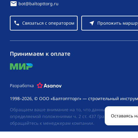
bot@baltopttorg.ru
Связаться с оператором
Проложить маршр
Принимаем к оплате
mir
Разработка
1998–2026, © ООО «Балтоптторг» — строительный инструм
Обращаем ваше внимание на то, что данный интернет-сай
Оставаясь н
определяемой положениями ч. 2 ст. 437 Гражданского код
обращайтесь к менеджерам компании.