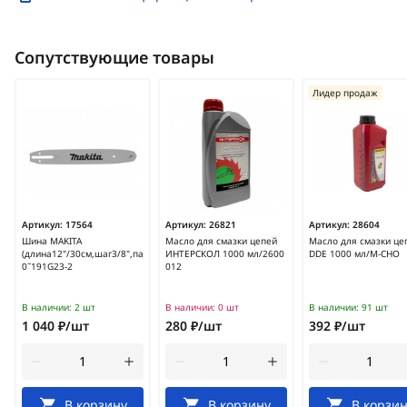
Сопутствующие товары
Лидер продаж
Артикул:
17564
Артикул:
26821
Артикул:
28604
Шина MAKITA
Масло для смазки цепей
Масло для смазки це
(длина12"/30см,шаг3/8",паз1.3мм,46звеньев)/165200-
ИНТЕРСКОЛ 1000 мл/2600
DDE 1000 мл/M-CHO
0˜191G23-2
012
В наличии:
2 шт
В наличии:
0 шт
В наличии:
91 шт
1 040 ₽/шт
280 ₽/шт
392 ₽/шт
В корзину
В корзину
В корзин