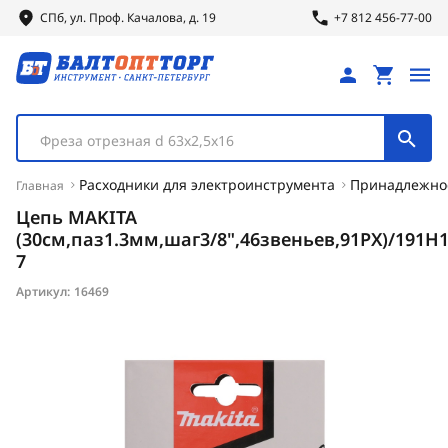
СПб, ул.
Проф.
Качалова, д. 19
+7 812 456-77-00
Фреза отрезная d 63х2,5х16
Расходники для электроинструмента
Принадлежнос
Главная
Цепь MAKITA
(30см,паз1.3мм,шаг3/8",46звеньев,91PX)/191H1
7
Артикул:
16469