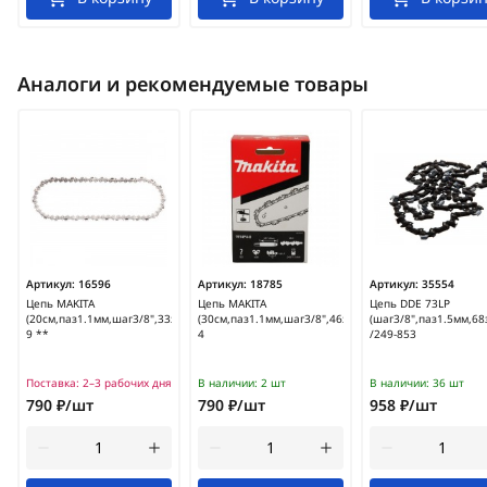
Аналоги и рекомендуемые товары
Артикул:
16596
Артикул:
18785
Артикул:
35554
Цепь MAKITA
Цепь MAKITA
Цепь DDE 73LP
(20см,паз1.1мм,шаг3/8",33звена,90PX)/191G99-
(30см,паз1.1мм,шаг3/8",46звена,90PX)/1914F2-
(шаг3/8",паз1.5мм,68
9 **
4
/249-853
Поставка:
2–3 рабочих дня
В наличии:
2 шт
В наличии:
36 шт
790 ₽/шт
790 ₽/шт
958 ₽/шт