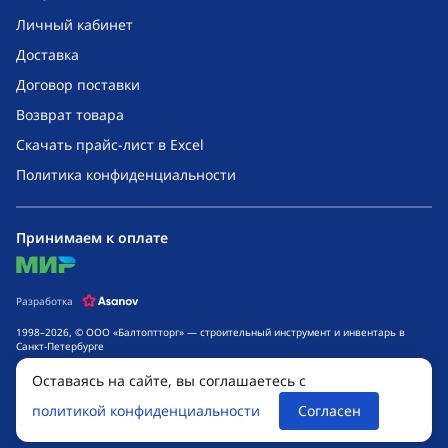
Личный кабинет
Доставка
Договор поставки
Возврат товара
Скачать прайс-лист в Excel
Политика конфиденциальности
Принимаем к оплате
mir
Разработка
1998–2026, © ООО «Балтоптторг» — строительный инструмент и инвентарь в
Санкт-Петербурге
Обращаем ваше внимание на то, что данный интернет-сайт носит исключительно
Оставаясь на сайте, вы соглашаетесь с
информационный характер и ни при каких условиях не является публичной
офертой, определяемой положениями ч. 2 ст. 437 Гражданского кодекса
политикой конфиденциальности
Согласен
Российской Федерации. Для получения подробной информации о стоимости
товаров и сроках выполнения услуг, обращайтесь к менеджерам компании.