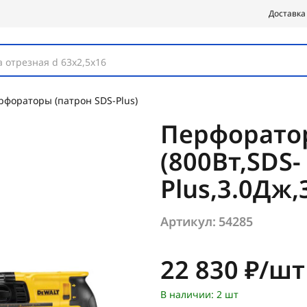
Доставка
 отрезная d 63х2,5х16
рфораторы (патрон SDS-Plus)
Перфорато
(800Вт,SDS-
Plus,3.0Дж
Артикул:
54285
Цена:
22 830 ₽/шт
В наличии: 2 шт