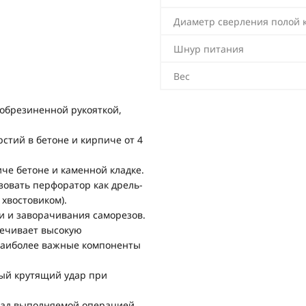
Диаметр сверления полой 
Шнур питания
Вес
обрезиненной рукояткой,
стий в бетоне и кирпиче от 4
че бетоне и каменной кладке.
овать перфоратор как дрель-
хвостовиком).
и и заворачивания саморезов.
печивает высокую
 наиболее важные компоненты
ый крутящий удар при
 над выполняемой операцией.