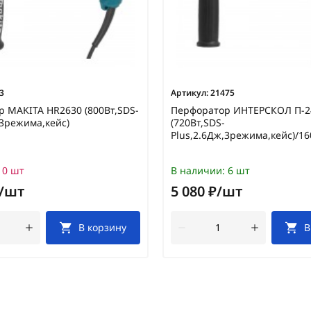
3
Артикул:
21475
 MAKITA HR2630 (800Вт,SDS-
Перфоратор ИНТЕРСКОЛ П-2
,3режима,кейс)
(720Вт,SDS-
Plus,2.6Дж,3режима,кейс)/160
0 шт
В наличии:
6 шт
₽/шт
5 080 ₽/шт
В корзину
В