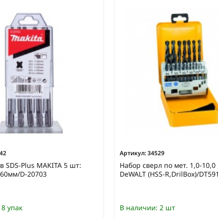
42
Артикул:
34529
в SDS-Plus MAKITA 5 шт:
Набор сверл по мет. 1,0-10,0
х160мм/D-20703
DeWALT (HSS-R,DrilBox)/DT59
8 упак
В наличии:
2 шт