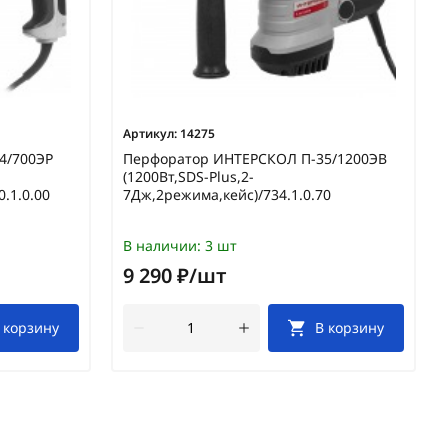
Артикул:
14275
4/700ЭР
Перфоратор ИНТЕРСКОЛ П-35/1200ЭВ
(1200Вт,SDS-Plus,2-
.1.0.00
7Дж,2режима,кейс)/734.1.0.70
В наличии:
3 шт
9 290 ₽/шт
 корзину
В корзину