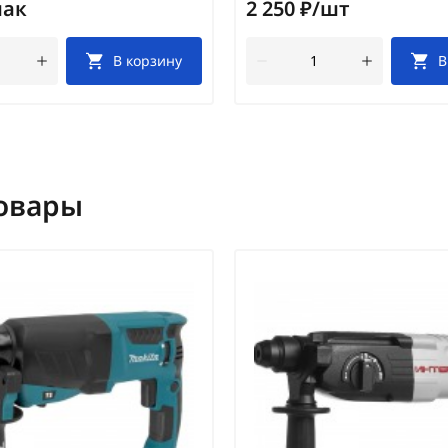
пак
2 250 ₽/шт
В корзину
В
овары