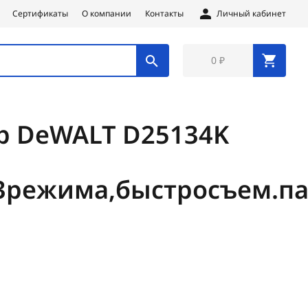
Сертификаты
О компании
Контакты
Личный кабинет
0 ₽
р DeWALT D25134K
,3режима,быстросъем.па