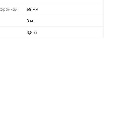
коронкой
68 мм
3 м
3,8 кг