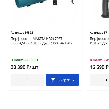
Артикул:
56392
Артикул:
871
Перфоратор MAKITA HR2670FT
Перфоратор
(800Вт,SDS-Plus,3.0Дж,3режима,ейс)
Plus,2.9Дж
В наличии:
3 шт
В наличии:
20 390 ₽/шт
16 590 
В корзину