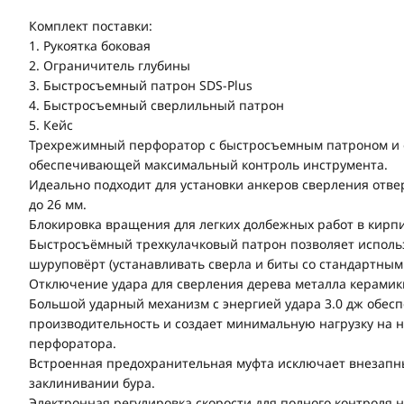
Комплект поставки:
1. Рукоятка боковая
2. Ограничитель глубины
3. Быстросъемный патрон SDS-Plus
4. Быстросъемный сверлильный патрон
5. Кейс
Трехрежимный перфоратор с быстросъемным патроном и 
обеспечивающей максимальный контроль инструмента.
Идеально подходит для установки анкеров сверления отвер
до 26 мм.
Блокировка вращения для легких долбежных работ в кирпи
Быстросъёмный трехкулачковый патрон позволяет использ
шуруповёрт (устанавливать сверла и биты со стандартным 
Отключение удара для сверления дерева металла керамик
Большой ударный механизм с энергией удара 3.0 дж обес
производительность и создает минимальную нагрузку на
перфоратора.
Встроенная предохранительная муфта исключает внезапн
заклинивании бура.
Электронная регулировка скорости для полного контроля