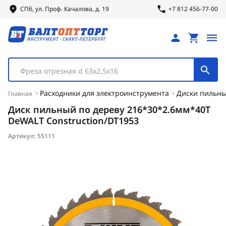
СПб, ул.
Проф.
Качалова, д. 19
+7 812 456-77-00
Фреза отрезная d 63х2,5х16
Расходники для электроинструмента
Диски пильн
Главная
Диск пильный по дереву 216*30*2.6мм*40Т
DeWALT Construction/DT1953
Артикул:
55111