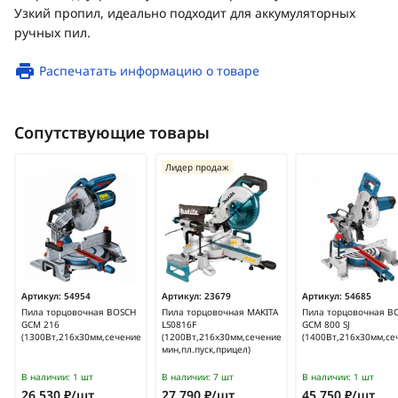
Узкий пропил, идеально подходит для аккумуляторных
ручных пил.
Распечатать информацию о товаре
Сопутствующие товары
Лидер продаж
Артикул:
54954
Артикул:
23679
Артикул:
54685
Пила торцовочная BOSCH
Пила торцовочная MAKITA
Пила торцовочная B
GCM 216
LS0816F
GCM 800 SJ
(1300Вт,216х30мм,сечение60*123мм,лазер)/0601B33000
(1200Вт,216х30мм,сечение65*305мм,5000об/
(1400Вт,216х30мм,с
мин,пл.пуск,прицел)
В наличии:
1 шт
В наличии:
7 шт
В наличии:
1 шт
26 530 ₽/шт
27 790 ₽/шт
45 750 ₽/шт