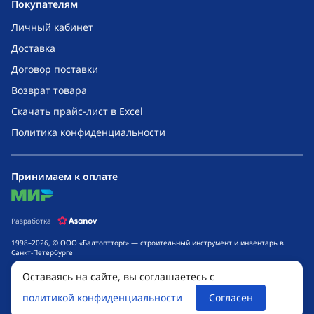
Покупателям
Личный кабинет
Доставка
Договор поставки
Возврат товара
Скачать прайс-лист в Excel
Политика конфиденциальности
Принимаем к оплате
mir
Разработка
1998–2026, © ООО «Балтоптторг» — строительный инструмент и инвентарь в
Санкт-Петербурге
Обращаем ваше внимание на то, что данный интернет-сайт носит исключительно
Оставаясь на сайте, вы соглашаетесь с
информационный характер и ни при каких условиях не является публичной
офертой, определяемой положениями ч. 2 ст. 437 Гражданского кодекса
политикой конфиденциальности
Согласен
Российской Федерации. Для получения подробной информации о стоимости
товаров и сроках выполнения услуг, обращайтесь к менеджерам компании.