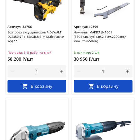
Артикул:
32756
Артикул:
10899
Болторез аккумуляторный DeWALT
Ножницы MAKITA JN1601
DCS350NT (18В/XR,М6-М12,без акк.и
(550Вт,вырубные,2.5мм,2200ход/
з/у) **
мин,Rmin-50мм)
Поставка:
3–5 рабочих дней
В наличии:
2 шт
58 200 ₽/шт
30 950 ₽/шт
В корзину
В корзину