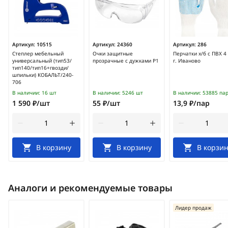
Артикул:
10515
Артикул:
24360
Артикул:
286
Степлер мебельный
Очки защитные
Перчатки х/б с ПВХ 4
универсальный (тип53/
прозрачные с дужками Р1
г. Иваново
тип140/тип16+гвозди/
шпильки) КОБАЛЬТ/240-
706
В наличии:
16 шт
В наличии:
5246 шт
В наличии:
53885 па
1 590 ₽/шт
55 ₽/шт
13,9 ₽/пар
В корзину
В корзину
В корзин
Аналоги и рекомендуемые товары
Лидер продаж