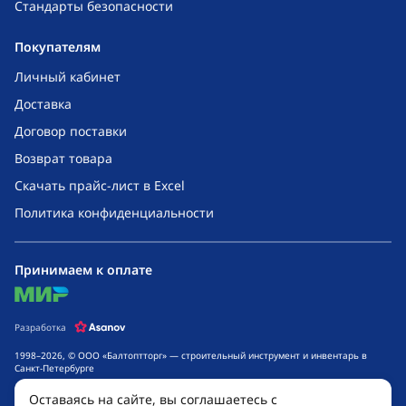
Стандарты безопасности
Покупателям
Личный кабинет
Доставка
Договор поставки
Возврат товара
Скачать прайс-лист в Excel
Политика конфиденциальности
Принимаем к оплате
mir
Разработка
1998–2026, © ООО «Балтоптторг» — строительный инструмент и инвентарь в
Санкт-Петербурге
Обращаем ваше внимание на то, что данный интернет-сайт носит исключительно
Оставаясь на сайте, вы соглашаетесь с
информационный характер и ни при каких условиях не является публичной