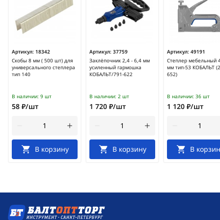
Артикул:
18342
Артикул:
37759
Артикул:
49191
Скобы 8 мм ( 500 шт) для
Заклёпочник 2,4 - 6,4 мм
Степлер мебельный 4
универсального степлера
усиленный гармошка
мм тип-53 КОБАЛЬТ (2
тип 140
КОБАЛЬТ/791-622
652)
В наличии:
9 шт
В наличии:
2 шт
В наличии:
36 шт
58 ₽/шт
1 720 ₽/шт
1 120 ₽/шт
В корзину
В корзину
В корзин