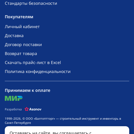
Стандарты безопасности
Покупателям
Личный кабинет
Доставка
Договор поставки
Возврат товара
Скачать прайс-лист в Excel
Политика конфиденциальности
Принимаем к оплате
mir
Разработка
1998–2026, © ООО «Балтоптторг» — строительный инструмент и инвентарь в
Санкт-Петербурге
Обращаем ваше внимание на то, что данный интернет-сайт носит исключительно
Оставаясь на сайте, вы соглашаетесь с
информационный характер и ни при каких условиях не является публичной