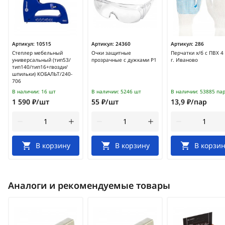
Артикул:
10515
Артикул:
24360
Артикул:
286
Степлер мебельный
Очки защитные
Перчатки х/б с ПВХ 4
универсальный (тип53/
прозрачные с дужками Р1
г. Иваново
тип140/тип16+гвозди/
шпильки) КОБАЛЬТ/240-
706
В наличии:
16 шт
В наличии:
5246 шт
В наличии:
53885 па
1 590 ₽/шт
55 ₽/шт
13,9 ₽/пар
В корзину
В корзину
В корзин
Аналоги и рекомендуемые товары