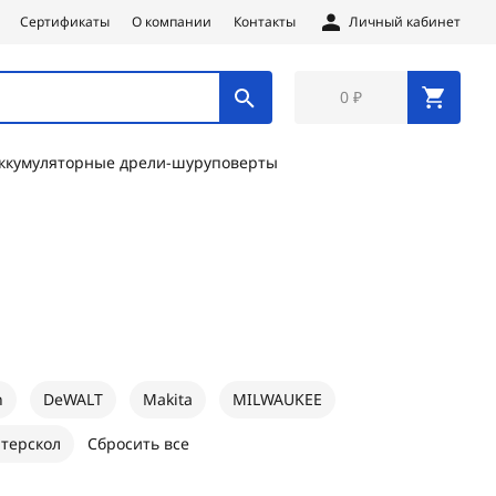
Сертификаты
О компании
Контакты
Личный кабинет
0 ₽
ккумуляторные дрели-шуруповерты
h
DeWALT
Makita
MILWAUKEE
терскол
Сбросить все