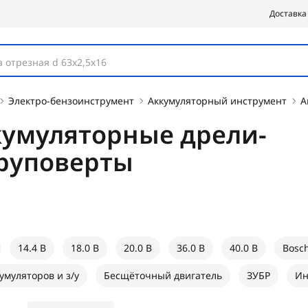
Доставка
 отрезная d 63х2,5х16
Электро-бензоинструмент
Аккумуляторный инструмент
А
кумуляторные дрели-
руповерты
14.4 В
18.0 В
20.0 В
36.0 В
40.0 В
Bosc
умуляторов и з/у
Бесщёточный двигатель
ЗУБР
Ин