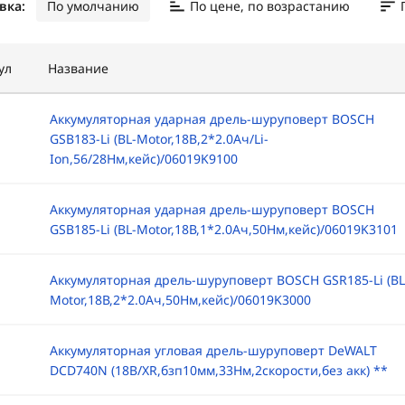
вка:
По умолчанию
По цене, по возрастанию
ул
Название
Аккумуляторная ударная дрель-шуруповерт BOSCH
GSB183-Li (BL-Motor,18B,2*2.0Ач/Li-
Ion,56/28Нм,кейс)/06019K9100
Аккумуляторная ударная дрель-шуруповерт BOSCH
GSB185-Li (BL-Motor,18В,1*2.0Ач,50Нм,кейс)/06019K3101
Аккумуляторная дрель-шуруповерт BOSCH GSR185-Li (BL
Motor,18В,2*2.0Ач,50Нм,кейс)/06019K3000
Аккумуляторная угловая дрель-шуруповерт DeWALT
DCD740N (18В/XR,бзп10мм,33Нм,2скорости,без акк) **