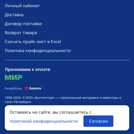
Личный кабинет
Доставка
Договор поставки
Возврат товара
Скачать прайс-лист в Excel
Политика конфиденциальности
Принимаем к оплате
mir
Разработка
1998–2026, © ООО «Балтоптторг» — строительный инструмент и инвентарь в
Санкт-Петербурге
Обращаем ваше внимание на то, что данный интернет-сайт носит исключительно
Оставаясь на сайте, вы соглашаетесь с
информационный характер и ни при каких условиях не является публичной
офертой, определяемой положениями ч. 2 ст. 437 Гражданского кодекса
политикой конфиденциальности
Согласен
Российской Федерации. Для получения подробной информации о стоимости
товаров и сроках выполнения услуг, обращайтесь к менеджерам компании.