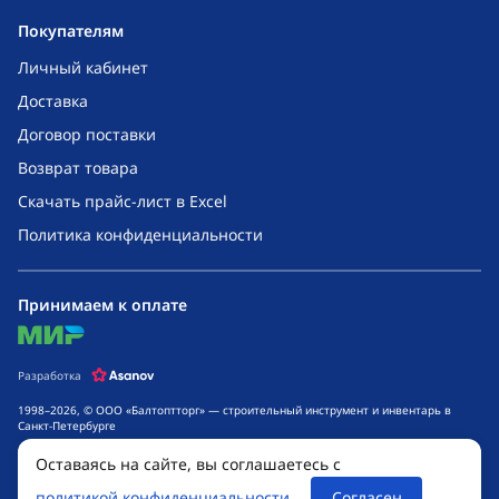
Покупателям
Личный кабинет
Доставка
Договор поставки
Возврат товара
Скачать прайс-лист в Excel
Политика конфиденциальности
Принимаем к оплате
mir
Разработка
1998–2026, © ООО «Балтоптторг» — строительный инструмент и инвентарь в
Санкт-Петербурге
Обращаем ваше внимание на то, что данный интернет-сайт носит исключительно
Оставаясь на сайте, вы соглашаетесь с
информационный характер и ни при каких условиях не является публичной
офертой, определяемой положениями ч. 2 ст. 437 Гражданского кодекса
политикой конфиденциальности
Согласен
Российской Федерации. Для получения подробной информации о стоимости