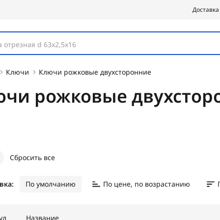
Доставка
 отрезная d 63х2,5х16
Ключи
Ключи рожковые двухсторонние
ючи рожковые двухстор
Сбросить все
вка:
По умолчанию
По цене, по возрастанию
ул
Название